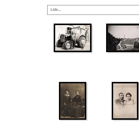
Lide...