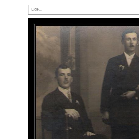
Lide...