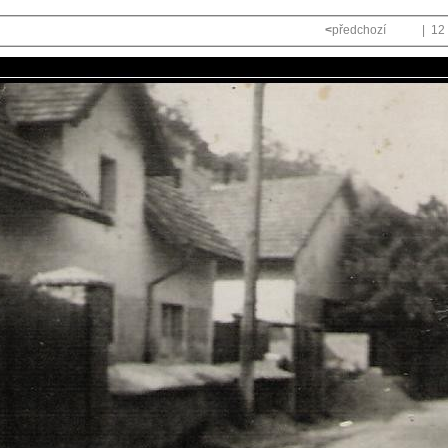
<
předchozí
| 12 