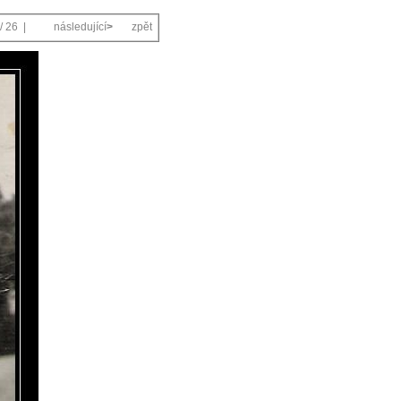
/ 26 |
následující
>
zpět