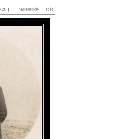
/ 26 |
následující
>
zpět