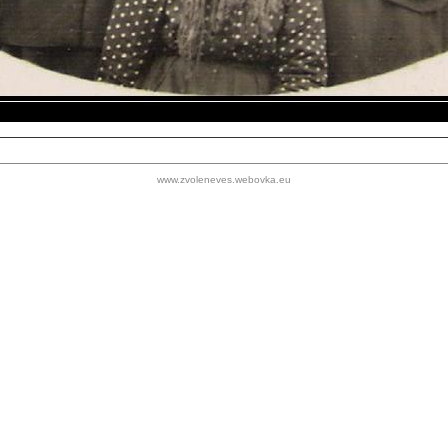
www.zvoleneves.webovka.eu