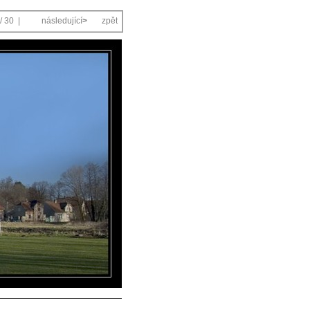
/ 30 |
následující
>
zpět