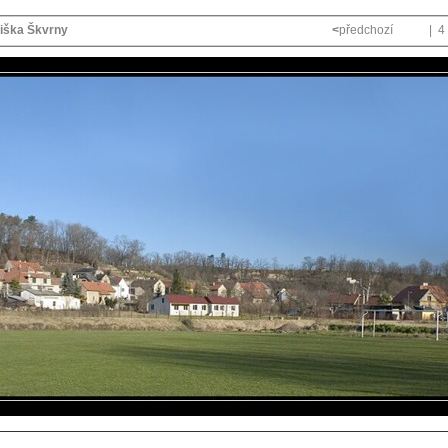
iška Škvrny
<
předchozí
| 4 