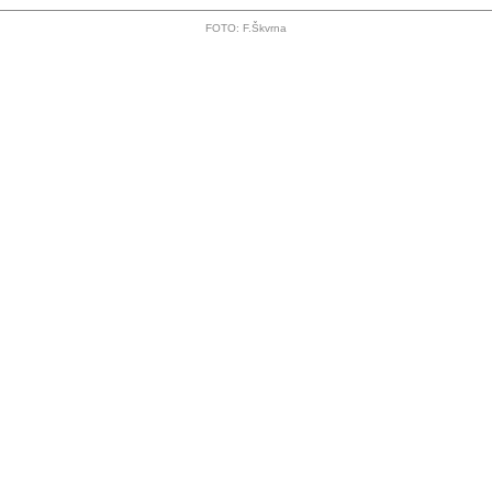
FOTO: F.Škvrna